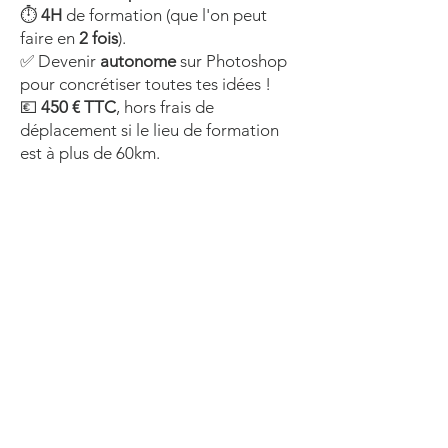
⏱️
4H
de formation (que l'on peut
faire en
2 fois
).
✅ Devenir
autonome
sur Photoshop
pour concrétiser toutes tes idées !
💶
450 € TTC
, hors frais de
déplacement si le lieu de formation
est à plus de 60km.
Lightroom :
Tu ne connais rien à
Photoshop
mais
tu as déjà ouvert l'interface et tu as
pris peur devant tous ces outils ?
Alors ce cours est
fait pour toi
! Avec
cette formation je t'explique tous les
basiques
du logiciel, les
indispensables
que tu auras besoin ​de
connaître pour réaliser
tous les
projets
que tu as en tête !